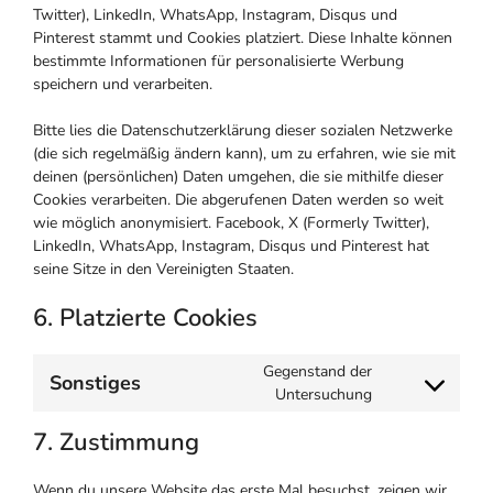
Twitter), LinkedIn, WhatsApp, Instagram, Disqus und
Pinterest stammt und Cookies platziert. Diese Inhalte können
bestimmte Informationen für personalisierte Werbung
speichern und verarbeiten.
Bitte lies die Datenschutzerklärung dieser sozialen Netzwerke
(die sich regelmäßig ändern kann), um zu erfahren, wie sie mit
deinen (persönlichen) Daten umgehen, die sie mithilfe dieser
Cookies verarbeiten. Die abgerufenen Daten werden so weit
wie möglich anonymisiert. Facebook, X (Formerly Twitter),
LinkedIn, WhatsApp, Instagram, Disqus und Pinterest hat
seine Sitze in den Vereinigten Staaten.
6. Platzierte Cookies
Gegenstand der
Sonstiges
Consent
Untersuchung
to
7. Zustimmung
service
sonstiges
Wenn du unsere Website das erste Mal besuchst, zeigen wir