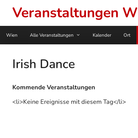
Skip
Veranstaltungen W
to
content
Wien
Alle Veranstaltungen
Kalender
Ort
Irish Dance
Kommende Veranstaltungen
<li>Keine Ereignisse mit diesem Tag</li>