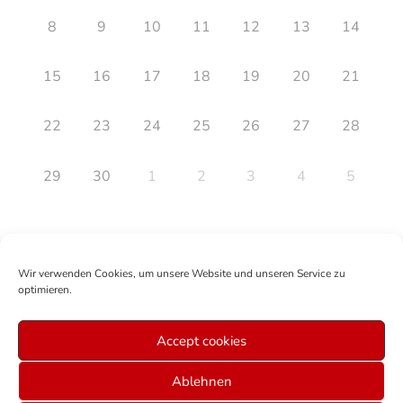
8
9
10
11
12
13
14
15
16
17
18
19
20
21
22
23
24
25
26
27
28
29
30
1
2
3
4
5
Wir verwenden Cookies, um unsere Website und unseren Service zu
optimieren.
Accept cookies
Mitglied werden
Anmelden
Über uns
Sitemap
Ablehnen
Veranstaltungen Graz
Datenschutz
AGB