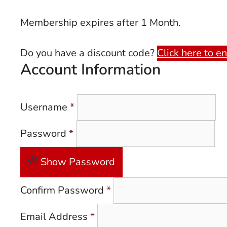
Membership expires after 1 Month.
Do you have a discount code?
Click here to e
Account Information
Username
*
Password
*
Show Password
Confirm Password
*
Email Address
*