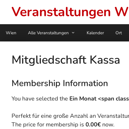
Skip
Veranstaltungen W
to
content
Wien
Alle Veranstaltungen
Kalender
Ort
Mitgliedschaft Kassa
Membership Information
You have selected the
Ein Monat <span cla
Perfekt für eine große Anzahl an Veranstalt
The price for membership is
0.00€
now.