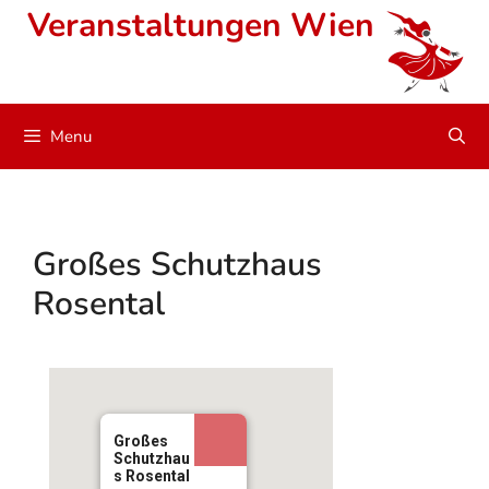
Skip
Veranstaltungen Wien
to
content
Menu
Großes Schutzhaus
Rosental
Großes
Schutzhau
s Rosental