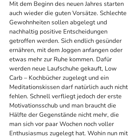
Mit dem Beginn des neuen Jahres
starten
auch wieder die guten Vorsätze
.
Schlechte
Gewohnheiten sollen abgelegt und
nachhaltig positive Entscheidung
en
getroffen werden. Sich e
ndlich gesünder
ernähren, mit dem J
o
ggen anfangen
oder
etwas mehr zur Ruhe kommen
.
Dafür
werden
neue Laufschuhe
gekauft,
Low
Carb
–
Kochbücher zugelegt und
ein
Meditationskissen
darf natürlich auch nicht
fehlen. Schnell verfliegt
jedoch
der erste
Motivationsschub und man braucht die
Hälfte der Gegenstände nicht mehr, die
man sich
vor paar Wochen noch
voller
Enthusiasmus zugelegt hat.
Wohin nun mit