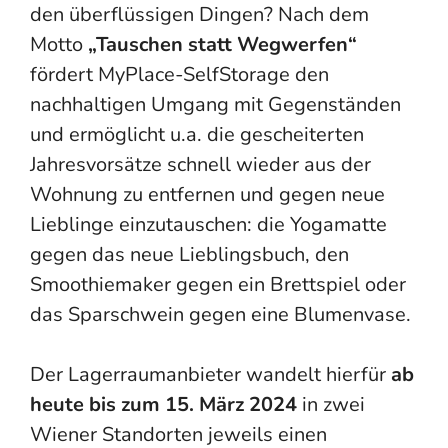
den überflüssigen Dingen?
Nach dem
Motto
„Tauschen statt Wegwerfen“
fördert
MyPlace-SelfStorage
den
nachhaltigen Umgang mit Gegenständen
und ermöglicht u.a. die gescheiterten
Jahresvorsätze
schnell wieder aus der
Wohnung zu entfernen und
gegen
neue
Lieblinge
einzutauschen
:
die
Y
ogamatte
gegen das neue Lieblingsbuch,
d
e
n
Smoothiemaker
gegen
ein Brettspiel oder
d
as
Sparschwein
gegen eine Blumenvase.
Der Lagerraumanbieter
wandelt hierfür
ab
heute
bis zum 1
5
. März
2024
in zwei
Wiener Standorten
jeweils
einen