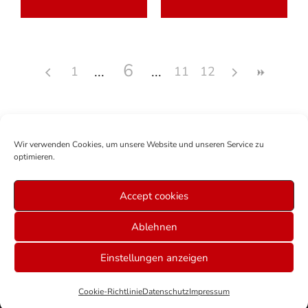
6
1
11
12
Wir verwenden Cookies, um unsere Website und unseren Service zu
optimieren.
Accept cookies
Mitglied werden
Anmelden
Über uns
Sitemap
Ablehnen
Veranstaltungen Graz
Datenschutz
AGB
Cookie-Richtlinie (EU)
Impressum
Einstellungen anzeigen
© 2026 ALLE RECHTE VORBEHALTEN
Cookie-Richtlinie
Datenschutz
Impressum